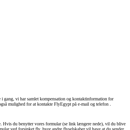
e i gang, vi har samlet kompensation og kontaktinformation for
så mulighed for at kontakte FlyEgypt på e-mail og telefon .
vis du benytter vores formular (se link længere nede), vil du blive
ular ved forsinket fly, hvor andre flyselskaber vil have at du sender