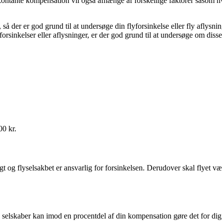
 kontante kompensation vil også afhænge af forskellige faktorer såsom hvo
å der er god grund til at undersøge din flyforsinkelse eller fly aflysn
lyforsinkelser eller aflysninger, er der god grund til at undersøge om d
00 kr.
t og flyselsakbet er ansvarlig for forsinkelsen. Derudover skal flyet vær
 selskaber kan imod en procentdel af din kompensation gøre det for dig,