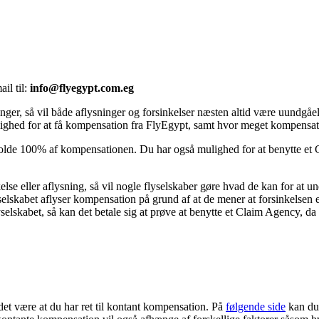
il til:
info@flyegypt.com.eg
ninger, så vil både aflysninger og forsinkelser næsten altid være uundgåe
ulighed for at få kompensation fra FlyEgypt, samt hvor meget kompensat
beholde 100% af kompensationen. Du har også mulighed for at benytte e
se eller aflysning, så vil nogle flyselskaber gøre hvad de kan for at un
selskabet aflyser kompensation på grund af at de mener at forsinkelsen e
flyselskabet, så kan det betale sig at prøve at benytte et Claim Agency, d
n det være at du har ret til kontant kompensation. På
følgende side
kan du 