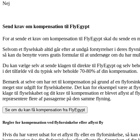
Nej
Send krav om kompensation til FlyEgypt
For at sende et krav om kompensation til FlyEgypt skal du sende en ma
Selvom et flyselskab altid går efter at undgå forstyrrelser i deres flyv
så kan du benytte vores gratis formular til at undersøge om du har m
Du kan vælge selv at sende klagen til direkte til FlyEgypt og selv 
i det tilfælde vil du typisk selv beholde 70-80% af din kompensation.
Bemærk at selve om har ret til kompensation på grund af en flyforsinkel
meget stor udgift for flyselskaberne. Det kan for eksempel være at fly
klage til flyselskabet og dit krav til kompensation er blevet aflyst af 
repræsentere flere af passagerne på den samme flyning.
Se om du kan få kompensation fra FlyEgypt
Regler for kompensation ved flyforsinkelse eller aflyst fly
Hvis du har været udsat for et aflyst fly eller en flyforsinkelse, så ka