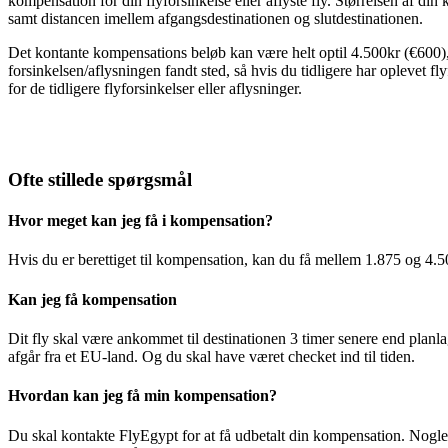
kompensation for din flyforsinkelse eller aflyste fly. Størrelsen af din
samt distancen imellem afgangsdestinationen og slutdestinationen.
Det kontante kompensations beløb kan være helt optil 4.500kr (€600), s
forsinkelsen/aflysningen fandt sted, så hvis du tidligere har oplevet f
for de tidligere flyforsinkelser eller aflysninger.
Ofte stillede spørgsmål
Hvor meget kan jeg få i kompensation?
Hvis du er berettiget til kompensation, kan du få mellem 1.875 og 4.5
Kan jeg få kompensation
Dit fly skal være ankommet til destinationen 3 timer senere end planlag
afgår fra et EU-land. Og du skal have været checket ind til tiden.
Hvordan kan jeg få min kompensation?
Du skal kontakte FlyEgypt for at få udbetalt din kompensation. Nogle