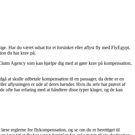
lige. Har du været udsat for et forsinket eller aflyst fly med FlyEgypt,
ion du har krav på.
t Claim Agency som kan hjælpe dig med at gøre krav på kompensation,
dgå at skulle udbetale kompensation til en passager, da dette er en
ller aflysningen er ude af deres hænder. Hvis du selv har prøvet af
a de ofte har erfaring med at håndtere disse typer klager, og de kan
læse reglerne for flykompensation, og se om du er berettiget til