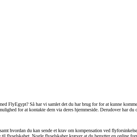
ft med FlyEgypt? Så har vi samlet det du har brug for for at kunne komm
ulighed for at kontakte dem via deres hjemmeside. Derudover har du og
t hvordan du kan sende et krav om kompensation ved flyforsinkelse. H
til flyselskabet. Nogle flyselskaber kræver at du benytter en online form