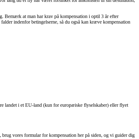
r lang tid et fly har været forsinket for ankomsten til sin destination,
ing. Bemærk at man har krav på kompensation i optil 3 år efter
isse falder indenfor betingelserne, så du også kan kræve kompensation
e landet i et EU-land (kun for europæiske flyselskaber) eller flyet
 brug vores formular for kompensation her på siden, og vi guider dig