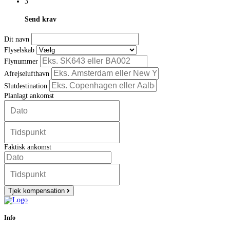
3
Send krav
Dit navn
Flyselskab
Flynummer
Afrejselufthavn
Slutdestination
Planlagt ankomst
Faktisk ankomst
Tjek kompensation
Info