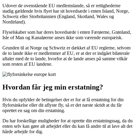
Udover de ovenstående EU medlemslande, så er rettighederne
stadig gældende hvis flyet har sit hovedsæde i enten Island, Norge,
Schweiz eller Storbritannien (England, Skotland, Wales og
Nordirland).
Flyselskaber som har deres hovedsæde i enten Færøerne, Grønland,
Isle of Man og Kanaløerne anses ikke som værende europæisk.
Grunden til at Norge og Schweiz er dækket af EU reglerne, selvom
de to lande ikke er medlemmer af EU, er at der er indgået bilaterale
aftaler med de to lande, hvorfor at de lande anses på samme vilkår
som resten af EU landene.
Hvordan får jeg min erstatning?
Hvis du opfylder de betingelser der er for at få erstatning for din
flyforsinkelse eller dit aflyste fly, så er det næste skridt at du får
oprettet en sag om din erstatning.
Du har forskellige muligheder for at oprette din erstatningssag, da du
enten selv kan gøre alt arbejdet eller du kan få andre til at lave alt det
hårde arbejde for dig.