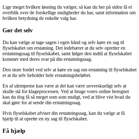
Lige meget hvilken løsning du vælger, så kan du her på siden få et
overblik over de forskellige muligheder du har, samt information om
hvilken betydning de enkelte valg har.
Gør det selv
Du kan vælge at tage sagen i egen hånd og selv køre en sag til
flyselskabet om erstatning. Det indebærer at du selv opretter en
erstatningssag til flyselskabet, samt følger den indtil at flyselskabet
kommer med deres svar på din erstatningssag.
Den store fordel ved selv at køre en sag om erstatning til flyselskabet
er at du selv beholder hele erstatningsbeløbet.
En af ulemperne kan være at det kan være uoverskueligt selv at
skulle stå for klageprocessen. Ved at bruge vores online beregner
kan du dog få så meget som som muligt, ved at blive vist hvad du
skal gøre for at sende din erstatningssag.
Hvis flyselskabet afviser din erstatningssag, kan du vælge at få
hjælp til at oprette en ny sag til flyselskabet.
Få hjælp