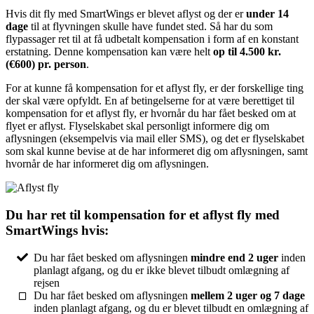
Hvis dit fly med SmartWings er blevet aflyst og der er
under 14
dage
til at flyvningen skulle have fundet sted. Så har du som
flypassager ret til at få udbetalt kompensation i form af en konstant
erstatning. Denne kompensation kan være helt
op til 4.500 kr.
(€600) pr. person
.
For at kunne få kompensation for et aflyst fly, er der forskellige ting
der skal være opfyldt. En af betingelserne for at være berettiget til
kompensation for et aflyst fly, er hvornår du har fået besked om at
flyet er aflyst. Flyselskabet skal personligt informere dig om
aflysningen (eksempelvis via mail eller SMS), og det er flyselskabet
som skal kunne bevise at de har informeret dig om aflysningen, samt
hvornår de har informeret dig om aflysningen.
Du har ret til kompensation for et aflyst fly med
SmartWings hvis:
Du har fået besked om aflysningen
mindre end 2 uger
inden
planlagt afgang, og du er ikke blevet tilbudt omlægning af
rejsen
Du har fået besked om aflysningen
mellem 2 uger og 7 dage
inden planlagt afgang, og du er blevet tilbudt en omlægning af