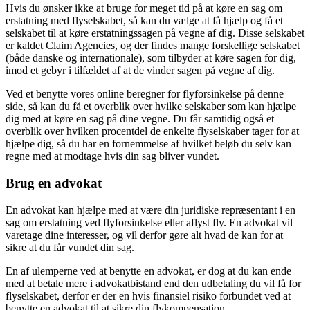
Hvis du ønsker ikke at bruge for meget tid på at køre en sag om
erstatning med flyselskabet, så kan du vælge at få hjælp og få et
selskabet til at køre erstatningssagen på vegne af dig. Disse selskabet
er kaldet Claim Agencies, og der findes mange forskellige selskabet
(både danske og internationale), som tilbyder at køre sagen for dig,
imod et gebyr i tilfældet af at de vinder sagen på vegne af dig.
Ved et benytte vores online beregner for flyforsinkelse på denne
side, så kan du få et overblik over hvilke selskaber som kan hjælpe
dig med at køre en sag på dine vegne. Du får samtidig også et
overblik over hvilken procentdel de enkelte flyselskaber tager for at
hjælpe dig, så du har en fornemmelse af hvilket beløb du selv kan
regne med at modtage hvis din sag bliver vundet.
Brug en advokat
En advokat kan hjælpe med at være din juridiske repræsentant i en
sag om erstatning ved flyforsinkelse eller aflyst fly. En advokat vil
varetage dine interesser, og vil derfor gøre alt hvad de kan for at
sikre at du får vundet din sag.
En af ulemperne ved at benytte en advokat, er dog at du kan ende
med at betale mere i advokatbistand end den udbetaling du vil få for
flyselskabet, derfor er der en hvis finansiel risiko forbundet ved at
benytte en advokat til at sikre din flykompensation.