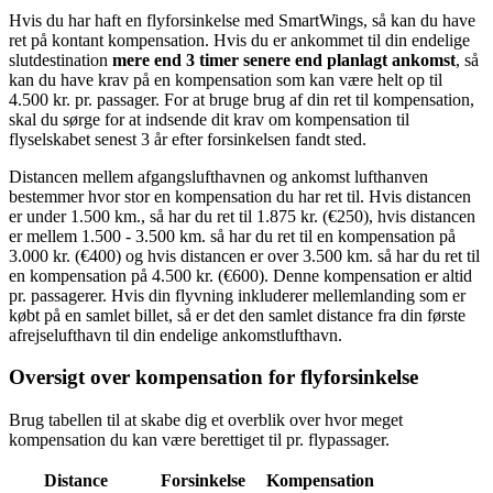
Hvis du har haft en flyforsinkelse med SmartWings, så kan du have
ret på kontant kompensation. Hvis du er ankommet til din endelige
slutdestination
mere end 3 timer senere end planlagt ankomst
, så
kan du have krav på en kompensation som kan være helt op til
4.500 kr. pr. passager. For at bruge brug af din ret til kompensation,
skal du sørge for at indsende dit krav om kompensation til
flyselskabet senest 3 år efter forsinkelsen fandt sted.
Distancen mellem afgangslufthavnen og ankomst lufthanven
bestemmer hvor stor en kompensation du har ret til. Hvis distancen
er under 1.500 km., så har du ret til 1.875 kr. (€250), hvis distancen
er mellem 1.500 - 3.500 km. så har du ret til en kompensation på
3.000 kr. (€400) og hvis distancen er over 3.500 km. så har du ret til
en kompensation på 4.500 kr. (€600). Denne kompensation er altid
pr. passagerer. Hvis din flyvning inkluderer mellemlanding som er
købt på en samlet billet, så er det den samlet distance fra din første
afrejselufthavn til din endelige ankomstlufthavn.
Oversigt over kompensation for flyforsinkelse
Brug tabellen til at skabe dig et overblik over hvor meget
kompensation du kan være berettiget til pr. flypassager.
Distance
Forsinkelse
Kompensation