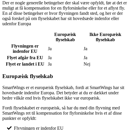
Der er nogle generelle betingelser der skal være opfyldt, før at det er
muligt at få kompensation for en flyforsinkelse eller for et aflyst fly.
En af disse betingelser er hvor flyvningen fandt sted, og her er der
også forskel på om flyselskabet har sit hovedsæde indenfor eller
udenfor Europa
Europæisk
Ikke Europæisk
flyselskab
flyselskab
Flyvningen er
Ja
Ja
indenfor EU
Flyet afgår fra EU
Ja
Ja
Flyet er landet i EU
Ja
Nej
Europæisk flyselskab
SmartWings er et europæisk flyselskab, fordi at SmartWings har sit
hovedsæde indenfor Europa. Det betyder at du er dækket under
bedre vilkår end hvis flyselskabet ikke var europæisk.
Fordi flyselskabet er europæisk, så har du med din flyvning med
SmartWings ret til kompensation for flyforsinkelse hvis et af disse
punkter er opfyldt:
Flyvningen er indenfor EU