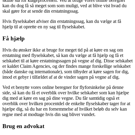
skulle stå for klageprocessen. Ved at bruge vores online beregner
kan du dog få så meget som som muligt, ved at blive vist hvad du
skal gøre for at sende din erstatningssag.
Hvis flyselskabet afviser din erstatningssag, kan du vælge at få
hjælp til at oprette en ny sag til flyselskabet.
Få hjælp
Hvis du ønsker ikke at bruge for meget tid på at køre en sag om
erstatning med flyselskabet, så kan du vælge at få hjælp og få et
selskabet til at køre erstatningssagen på vegne af dig. Disse selskabet
er kaldet Claim Agencies, og der findes mange forskellige selskabet
(både danske og internationale), som tilbyder at køre sagen for dig,
imod et gebyr i tilfældet af at de vinder sagen på vegne af dig.
Ved et benytte vores online beregner for flyforsinkelse på denne
side, så kan du få et overblik over hvilke selskaber som kan hjælpe
dig med at køre en sag på dine vegne. Du får samtidig også et
overblik over hvilken procentdel de enkelte flyselskaber tager for at
hjælpe dig, så du har en fornemmelse af hvilket beløb du selv kan
regne med at modtage hvis din sag bliver vundet.
Brug en advokat