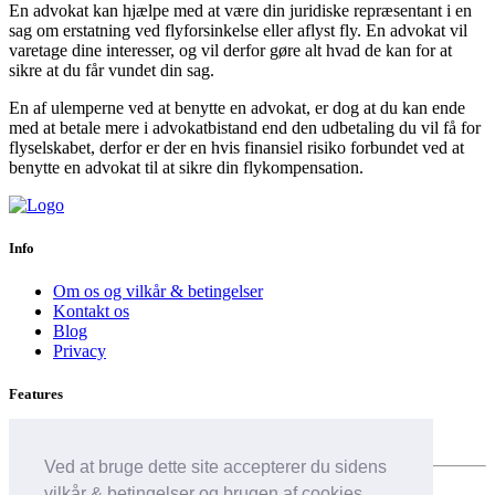
En advokat kan hjælpe med at være din juridiske repræsentant i en
sag om erstatning ved flyforsinkelse eller aflyst fly. En advokat vil
varetage dine interesser, og vil derfor gøre alt hvad de kan for at
sikre at du får vundet din sag.
En af ulemperne ved at benytte en advokat, er dog at du kan ende
med at betale mere i advokatbistand end den udbetaling du vil få for
flyselskabet, derfor er der en hvis finansiel risiko forbundet ved at
benytte en advokat til at sikre din flykompensation.
Info
Om os og vilkår & betingelser
Kontakt os
Blog
Privacy
Features
Flyselskab forsinkelse
Ved at bruge dette site accepterer du sidens
vilkår & betingelser og brugen af cookies.