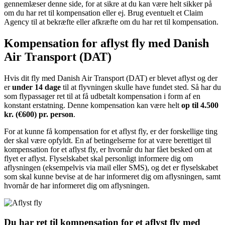
gennemlæser denne side, for at sikre at du kan være helt sikker på
om du har ret til kompensation eller ej. Brug eventuelt et Claim
Agency til at bekræfte eller afkræfte om du har ret til kompensation.
Kompensation for aflyst fly med Danish
Air Transport (DAT)
Hvis dit fly med Danish Air Transport (DAT) er blevet aflyst og der
er
under 14 dage
til at flyvningen skulle have fundet sted. Så har du
som flypassager ret til at få udbetalt kompensation i form af en
konstant erstatning. Denne kompensation kan være helt
op til 4.500
kr. (€600) pr. person
.
For at kunne få kompensation for et aflyst fly, er der forskellige ting
der skal være opfyldt. En af betingelserne for at være berettiget til
kompensation for et aflyst fly, er hvornår du har fået besked om at
flyet er aflyst. Flyselskabet skal personligt informere dig om
aflysningen (eksempelvis via mail eller SMS), og det er flyselskabet
som skal kunne bevise at de har informeret dig om aflysningen, samt
hvornår de har informeret dig om aflysningen.
Du har ret til kompensation for et aflyst fly med