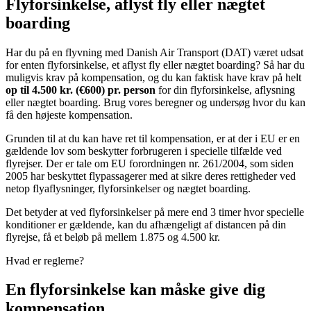
Flyforsinkelse, aflyst fly eller nægtet
boarding
Har du på en flyvning med Danish Air Transport (DAT) været udsat
for enten flyforsinkelse, et aflyst fly eller nægtet boarding? Så har du
muligvis krav på kompensation, og du kan faktisk have krav på helt
op til 4.500 kr. (€600) pr. person
for din flyforsinkelse, aflysning
eller nægtet boarding. Brug vores beregner og undersøg hvor du kan
få den højeste kompensation.
Grunden til at du kan have ret til kompensation, er at der i EU er en
gældende lov som beskytter forbrugeren i specielle tilfælde ved
flyrejser. Der er tale om EU forordningen nr. 261/2004, som siden
2005 har beskyttet flypassagerer med at sikre deres rettigheder ved
netop flyaflysninger, flyforsinkelser og nægtet boarding.
Det betyder at ved flyforsinkelser på mere end 3 timer hvor specielle
konditioner er gældende, kan du afhængeligt af distancen på din
flyrejse, få et beløb på mellem 1.875 og 4.500 kr.
Hvad er reglerne?
En flyforsinkelse kan måske give dig
kompensation