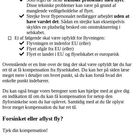
Disse tekniske problemer kan være på grund af
manglende vedligeholdelse af flyet.
Strejke hvor flypersonalet nedlægger arbejdet
uden at
have varslet det
. Sådan en strejke kan eksempelvis
skyldes en pludselig besked om omstrukturering i
selskabet.
Et af følgende skal være opfyldt for flyvningen:
Flyvningen er indenfor EU (eller)
Flyet afgår fra EU (eller)
Flyet er landet i EU og flyselskabet er europæisk
Ovenstående er en liste over de ting der skal være opfyldt før du har
ret til at få kompensation fra flyselskabet. Du kan her på siden læse
meget mere i detaljer om hvert punkt, så du kan forstå hvad det
enkelte punkt indebærer.
Du kan også bruge vores beregner som kan hjælpe med at give dig
en indikation til om du kan få kompensation for netop den
flyforsinkelse som du har oplevet. Samtidig med at du får oplyst
hvor meget kompensation du har ret til.
Forsinket eller aflyst fly?
Tjek din kompensation!