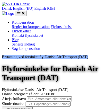
DK
Dansk
Dansk
English (EU)
English (GB)
Kompensation
Regler for kompensation
Flyforsinkelse
Flyselskaber
Kontakt flyselskabet
Blog
Seneste indlæg
Søg kompensation
Erstatning ved forsinket fly Danish Air Transport (DAT)
Flyforsinkelse for Danish Air
Transport (DAT)
Flyforsinkelse Danish Air Transport (DAT)
Online beregner: Få optil 4.500 kr.
Afrejselufthavn
Slutdestination