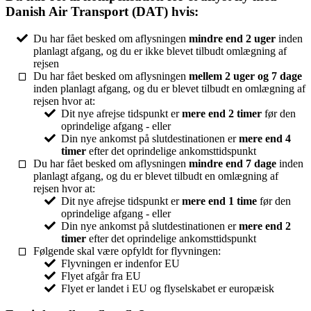
Danish Air Transport (DAT) hvis:
Du har fået besked om aflysningen
mindre end 2 uger
inden
planlagt afgang, og du er ikke blevet tilbudt omlægning af
rejsen
Du har fået besked om aflysningen
mellem 2 uger og 7 dage
inden planlagt afgang, og du er blevet tilbudt en omlægning af
rejsen hvor at:
Dit nye afrejse tidspunkt er
mere end 2 timer
før den
oprindelige afgang - eller
Din nye ankomst på slutdestinationen er
mere end 4
timer
efter det oprindelige ankomsttidspunkt
Du har fået besked om aflysningen
mindre end 7 dage
inden
planlagt afgang, og du er blevet tilbudt en omlægning af
rejsen hvor at:
Dit nye afrejse tidspunkt er
mere end 1 time
før den
oprindelige afgang - eller
Din nye ankomst på slutdestinationen er
mere end 2
timer
efter det oprindelige ankomsttidspunkt
Følgende skal være opfyldt for flyvningen:
Flyvningen er indenfor EU
Flyet afgår fra EU
Flyet er landet i EU og flyselskabet er europæisk