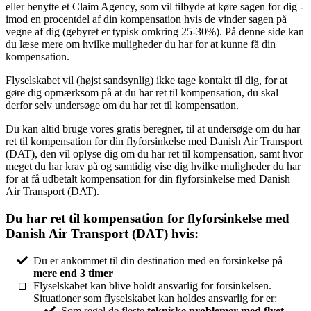
eller benytte et Claim Agency, som vil tilbyde at køre sagen for dig -
imod en procentdel af din kompensation hvis de vinder sagen på
vegne af dig (gebyret er typisk omkring 25-30%). På denne side kan
du læse mere om hvilke muligheder du har for at kunne få din
kompensation.
Flyselskabet vil (højst sandsynlig) ikke tage kontakt til dig, for at
gøre dig opmærksom på at du har ret til kompensation, du skal
derfor selv undersøge om du har ret til kompensation.
Du kan altid bruge vores gratis beregner, til at undersøge om du har
ret til kompensation for din flyforsinkelse med Danish Air Transport
(DAT), den vil oplyse dig om du har ret til kompensation, samt hvor
meget du har krav på og samtidig vise dig hvilke muligheder du har
for at få udbetalt kompensation for din flyforsinkelse med Danish
Air Transport (DAT).
Du har ret til kompensation for flyforsinkelse med
Danish Air Transport (DAT) hvis:
Du er ankommet til din destination med en forsinkelse på
mere end 3 timer
Flyselskabet kan blive holdt ansvarlig for forsinkelsen.
Situationer som flyselskabet kan holdes ansvarlig for er:
Som regel de fleste
tekniske problemer med flyet
.