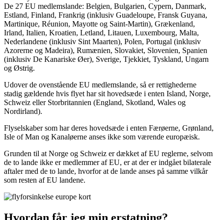
De 27 EU medlemslande: Belgien, Bulgarien, Cypern, Danmark,
Estland, Finland, Frankrig (inklusiv Guadeloupe, Fransk Guyana,
Martinique, Réunion, Mayotte og Saint-Martin), Grækenland,
Irland, Italien, Kroatien, Letland, Litauen, Luxembourg, Malta,
Nederlandene (inklusiv Sint Maarten), Polen, Portugal (inklusiv
Azorerne og Madeira), Rumænien, Slovakiet, Slovenien, Spanien
(inklusiv De Kanariske Øer), Sverige, Tjekkiet, Tyskland, Ungarn
og Østrig.
Udover de ovenstående EU medlemslande, så er rettighederne
stadig gældende hvis flyet har sit hovedsæde i enten Island, Norge,
Schweiz eller Storbritannien (England, Skotland, Wales og
Nordirland).
Flyselskaber som har deres hovedsæde i enten Færøerne, Grønland,
Isle of Man og Kanaløerne anses ikke som værende europæisk.
Grunden til at Norge og Schweiz er dækket af EU reglerne, selvom
de to lande ikke er medlemmer af EU, er at der er indgået bilaterale
aftaler med de to lande, hvorfor at de lande anses på samme vilkår
som resten af EU landene.
Hvordan får jeg min erstatning?